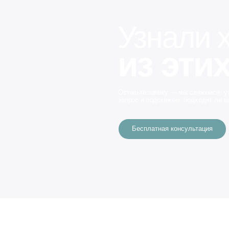
Цены
О клинике
Подобрать проце
Акции
Специалисты
Мы используем
файлы cookies
,
сервисы веб-аналитики Яндекс.
Метрика
для улучшения работы сайта и удобства его использования.
»
Cоглашение на обработку персональных данных
Политика в отношении обработки персональных данных
Разрабо
пределяемой положениями статьи 437 Гражданского кодекса РФ. Сведения о ценах на услуги Клиники, а также изображе
 более полной информации о стоимости услуг Вы можете обратиться к администратору.