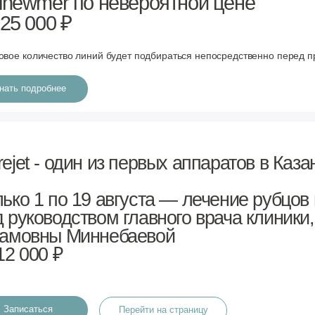
ерейти на страницу
Новый аппарат
ый аппарат Emface
ен в клинике Elmed!
никальная аппаратная процедура для подтяжки и
рвая в мире технология, которая одновременно
е мышцы лица, обеспечивая естественный лифтинг-
ается со здоровья:
Elmed заботится о вас комплексно
оратории анализов
линике
Elmed*