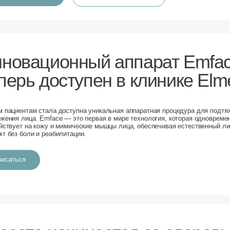
ерь еще проще. В одном месте: высокотехнологичная
ораторных анализов.
Узнали хотя бы одну
из этих задач?
Оставьте заявку — мы свяжемся, уточним ваш
запрос и подскажем, подходит ли вам процедура
Бесплатная консультация