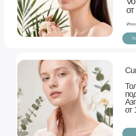
от 12 000 ₽
Записаться
П
Инновационн
теперь доступ
Нашим пациентам стала доступна у
омоложения лица. Emface — это пе
воздействует на кожу и мимически
эффект без боли и реабилитации.
Записаться
Красота начин
Открытие лаб
Гемотест в к