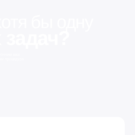
дуру
тка сайта
ния