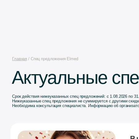
Главная
/ Спец предложения Elmed
Актуальные специальн
Срок действия нижеуказанных спец предложений: с 1.08.2026 по 31.08.2026. Количество процеду
Нижеуказанные спец предложения не суммируется с другими скидками, сертификатами и специ
Необходима консультация специалиста. Информацию об организаторе спец предложений уточняй
В честь дня рожд
пациентов!
Все, кто посещал кли
участниками праздн
19 августа разыграем
- 10 победителей пол