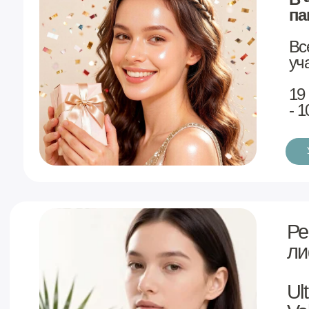
Узнать подробнее
Революционная 
лифтинга
Volform
Ultraformer MPT 
Volnewmer по не
от 25 000 ₽
Итоговое количество линий буд
Узнать подробнее
Curejet - один из 
Только 1 по 19 ав
под руководством 
Азгамовны Минне