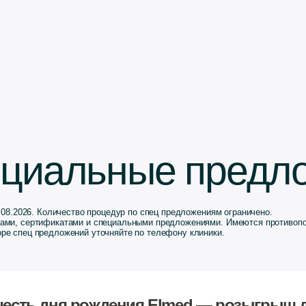
ые предложения август
р по спец предложениям ограничено.
альными предложениями. Имеются противопоказания.
те по телефону клиники.
ения Elmed — розыгрыш для наших
Розыгрыш процедур и подарков
День Рождения Elmed
нику в августе становятся
ичного розыгрыша
 5 процедур от нас и партнёров
учат подарки. Следите за итогами!