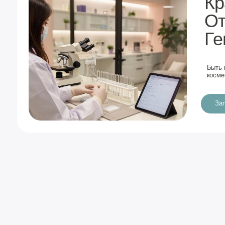
Контакты
Ежедневно 9:00-21:00
+7 (917) 919-38-68
Адрес
Казань, Мансура Хасанова 13
Бесплатная парковка
E-mail
elmed.kazan@yandex.ru