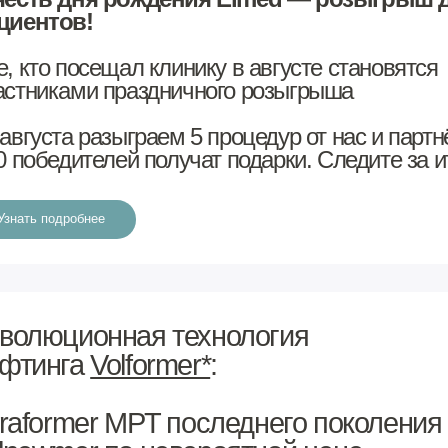
технология
Действует до 31.08
er*
:
От 25 000 ₽
последнего поколения +
вероятной цене
ет подбираться непосредственно перед процедурой
Действует с 1 по 19 августа
первых аппаратов в Казани
Количество мест ограничено
густа — лечение рубцов и стрий
главного врача клиники, Эльмиры
баевой