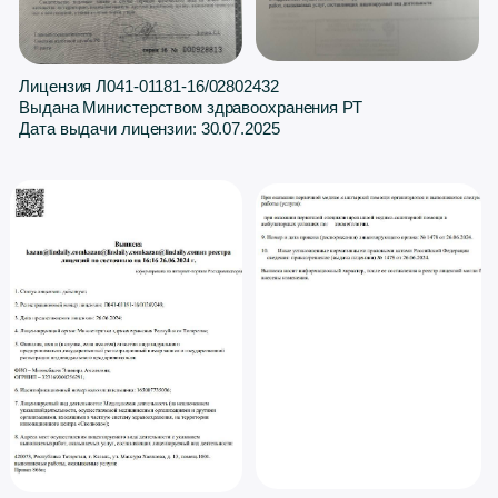
Вакансии
На данный момент вакантных должностей нет
Нужна помощь
с подбором услуги?
Пройдите тест и получите подборку подходящих
процедур для решения вашего запроса
Бесплатная консультация