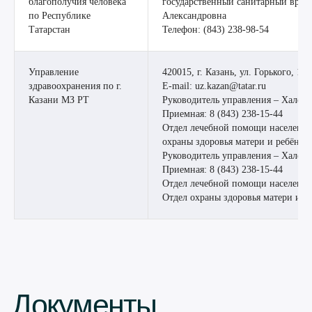
благополучия человека
государственный санитарный врач
Документы
по Республике
Александровна
Татарстан
Телефон: (843) 238-98-54
и лицензии
Управление
420015, г. Казань, ул. Горького, 14
здравоохранения по г.
E-mail: uz.kazan@tatar.ru
Казани МЗ РТ
Руководитель управления – Халфи
Приемная: 8 (843) 238-15-44
Отдел лечебной помощи населению:
охраны здоровья матери и ребёнка:
Руководитель управления – Халфи
Приемная: 8 (843) 238-15-44
Отдел лечебной помощи населению:
Отдел охраны здоровья матери и ре