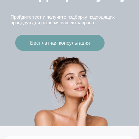
Казань, Мансура
Хасанова 13
Бесплатная парковка
E-mail
elmed.kazan@yandex.ru