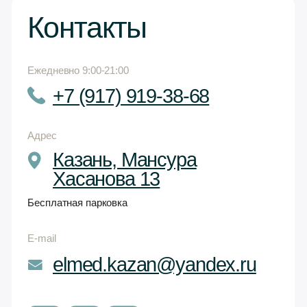
Все услуги
Аппаратная косметология
Инъекционная косметология
Уходовая косметология
Цены
О клинике
Акции
Специалисты
Мы используем
файлы cookies
,
Лицензия Л041-01181-16/02802432
сервисы веб-аналитики Яндекс.
Выдана Министерством
Метрика
для улучшения работы
здравоохранения РТ
сайта и удобства его использования.
Дата выдачи лицензии: 30.07.2025