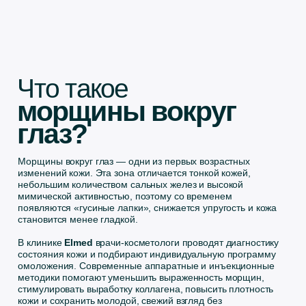
морщины вокруг
глаз?
Морщины вокруг глаз — одни из первых возрастных
изменений кожи. Эта зона отличается тонкой кожей,
небольшим количеством сальных желез и высокой
мимической активностью, поэтому со временем
появляются «гусиные лапки», снижается упругость и кожа
становится менее гладкой.
В клинике
Elmed
врачи-косметологи проводят диагностику
состояния кожи и подбирают индивидуальную программу
омоложения. Современные аппаратные и инъекционные
методики помогают уменьшить выраженность морщин,
стимулировать выработку коллагена, повысить плотность
кожи и сохранить молодой, свежий взгляд без
хирургического вмешательства.
№1 в России по
передовым технологиям
косметологии
Используем современные
аппаратные и инъекционные