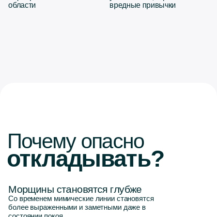
Морщины становятся глубже
Со временем мимические линии становятся
более выраженными и заметными даже в
состоянии покоя.
Потеря упругости кожи
Снижается выработка коллагена и эластина,
кожа вокруг глаз становится тоньше и менее
плотной.
Появление усталого взгляда
Опускаются наружные уголки глаз,
появляются мелкие заломы и кожа выглядит
менее свежей.
Более сложная коррекция
На ранних этапах возрастные изменения
корректируются быстрее и менее инвазивно.
При выраженных изменениях может
потребоваться комплекс аппаратных и
инъекционных процедур.