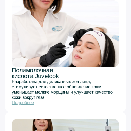
Volnewmer —
монополярный RF-
лифтинг
Прогревает глубокие слои кожи, активизирует
синтез коллагена и эластина, повышает
плотность кожи и уменьшает выраженность
морщин.
Подробнее
Биоремоделирование
Profhilo
Глубоко увлажняет кожу, стимулирует выработку