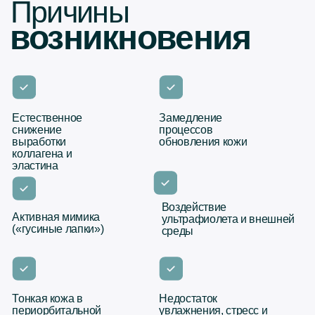
Воздействие
Активная мимика
ультрафиолета и внешней
(«гусиные лапки»)
среды
Тонкая кожа в
Недостаток
периорбитальной
увлажнения, стресс и
области
вредные привычки
Почему опасно
откладывать?