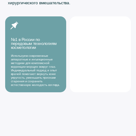
методики для комплексной
коррекции морщин вокруг глаз.
Индивидуальный подход и опыт
врачей помогают вернуть коже
упругость, уменьшить признаки
старения и сохранить
естественную молодость взгляда.
Причины
возникновения
Естественное
Замедление
снижение
процессов
выработки
обновления кожи
коллагена и
эластина