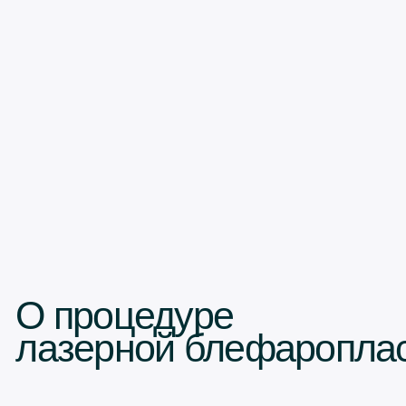
технология глубокого
обновления кожи век.
Capello CO₂ — современный фракционный
углекислотный лазер, который бережно испаряет
микроскопические участки верхнего слоя кожи век,
запуская естественное восстановление и выработку
нового коллагена.
Это контролируемое обновление: кожа век
становится гладкой, плотной и свежей — без
эффекта «маски» и грубого шелушения.
Аппарат позволяет точно регулировать глубину и
мощность воздействия, поэтому процедура подходит
для омоложения и подтяжки кожи верхних и нижних
век.
Эти преимущества делают лазерную шлифовку век
популярным выбором для тех, кто хочет обновить и
омолодить кожу вокруг глаз без длительного периода
восстановления и значительных рисков.
Точное воздействие