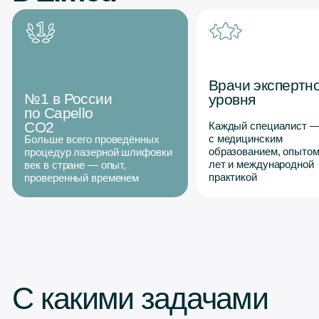
С какими задачами
помогает
лазерная
блефаропластика
Птоз или
Устранение
провисание
морщин на веках
кожи век
Кожа в области век
Кожа верхнего века
подтягивается, становится
становится более плотной и
более упругой, а морщины
подтянутой, исчезает
разглаживаются.
эффект «нависания».
Сухость и