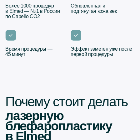
Почему стоит делать
лазерную
блефаропластику
в Elmed
Врачи экспертного
№1 в России
уровня
по Capello
CO2
Каждый специалист —
с медицинским
Больше всего проведённых
образованием, опытом 20+
процедур лазерной шлифовки
лет и международной
век в стране — опыт,
практикой
проверенный временем