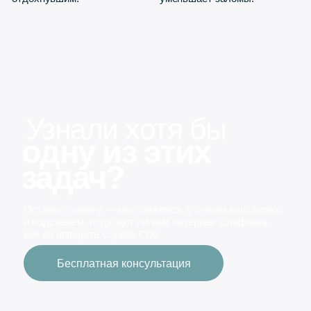
О процедуре
лазерной блефаропласти
Лазерная шлифовка век на
аппарате Capello CO₂ —