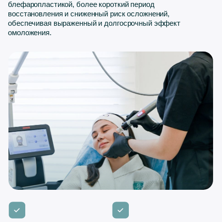
Более 1000 процедур
Обновленная и
в Elmed — № 1 в России
подтянутая кожа век
по Capello CO2
Время процедуры —
Эффект заметен уже после
45 минут
первой процедуры