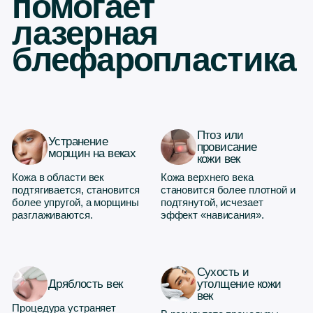
Дряблость век
утолщение кожи
век
Процедура устраняет
В результате процедуры
старый, неровный
лазерной блефаропластики
эпидермис, и замещает
кожа век становится
новым, с более ровной и
увлажнённой нежной.
гладкой текстурой
Устранение
Пигментация на
рубцов и
веках
шрамов
Пигментные клетки
Точечное или фракционное
разрушаются под
воздействие лазера
воздействием тепла лазера
позволяет «выровнять»
и пигментация на веках
рельеф кожи.
уходит.
Улучшение
Омоложение
текстуры кожи
кожи век
век
Взгляд, после процедуры,
Точно прорабатывает
становится визуально
«гусиные лапки» и
более открытым, свежим и
кисетные морщины,
отдохнувшим.
уменьшает заломы.