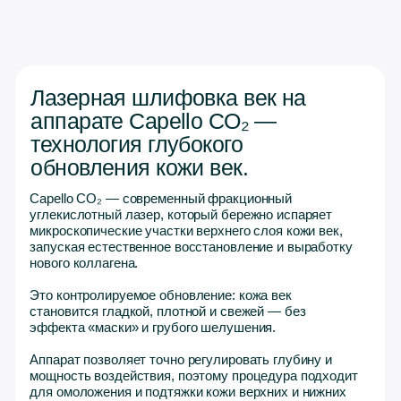
в нужной глубине
Аппарат регулирует глубину и температуру в
реальном времени. Это безопасно и
максимально эффективно
Активирует обновление
кожи
Кожа век реагирует на воздействие мощным
регенерационным откликом — запускаются
процессы неоколлагенеза, уплотняется
структура дермы век.
Без хирургического
вмешательства
Процедура не требует хирургического
вмешательства, что сокращает период
восстановления.