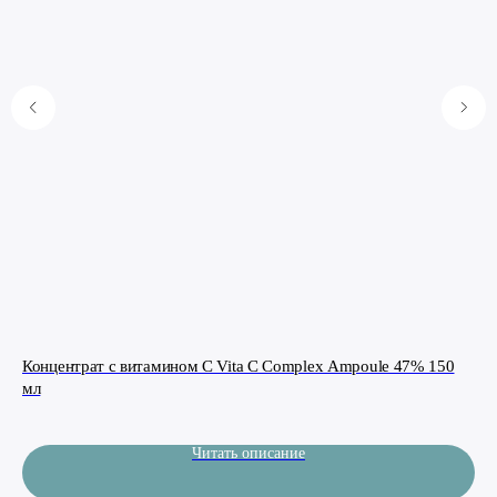
Концентрат с витамином С Vita C Complex Ampoule 47% 150
BB
мл
4 
Читать описание