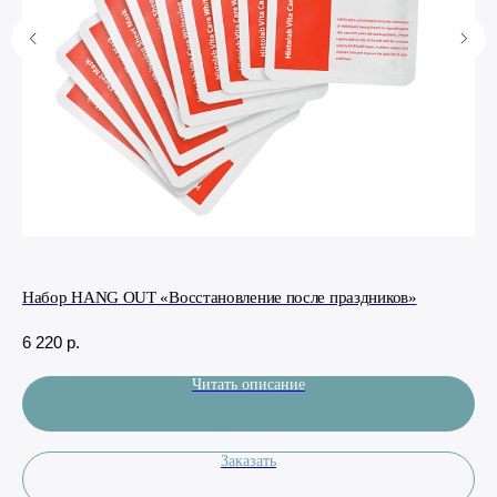
Набор HANG OUT «Восстановление после праздников»
Кре
6 220
р.
1 
Читать описание
Заказать